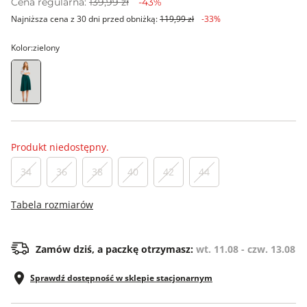
Cena regularna:
139,99 zł
-43%
Najniższa cena z 30 dni przed obniżką:
119,99 zł
-33%
Kolor:
zielony
Produkt niedostępny.
34
36
38
40
42
44
Tabela rozmiarów
Zamów dziś, a paczkę otrzymasz:
wt. 11.08 - czw. 13.08
Sprawdź dostępność w sklepie stacjonarnym