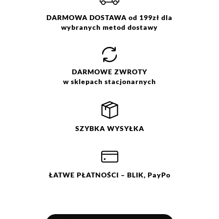
elastan
Prać w pralce w temp. max.
DARMOWA DOSTAWA od 199zł dla
30°C i krótko wirować. Nie
wybranych metod dostawy
wybielać. Prasować w temp.
max. 110°C . Nie czyścić
chemicznie. Nie suszyć w
suszarce bębnowej.
DARMOWE
ZWROTY
w sklepach stacjonarnych
SZYBKA
WYSYŁKA
ŁATWE
PŁATNOŚCI
– BLIK, PayPo