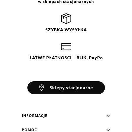
w sklepach stacjonarnych
Filtry
Wyczyść
Szukaj
SZYBKA
WYSYŁKA
Ocena
Size
Color
zielony
34
36
38
40
ŁATWE
PŁATNOŚCI
– BLIK, PayPo
42
44
Sklepy stacjonarne
INFORMACJE
Blog Greenpoint
POMOC