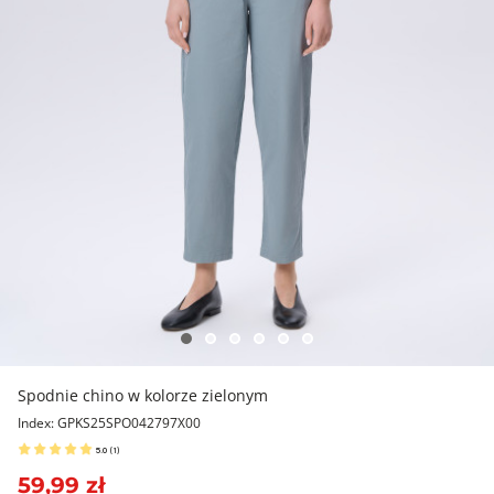
Spodnie chino w kolorze zielonym
Index: GPKS25SPO042797X00
5.0
(
1
)
59,99 zł