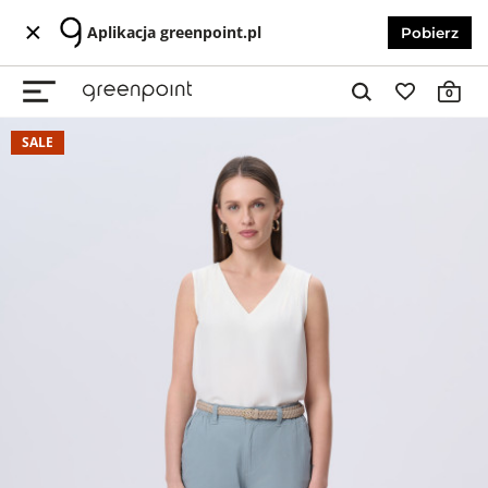
Aplikacja greenpoint.pl
Pobierz
0
SALE