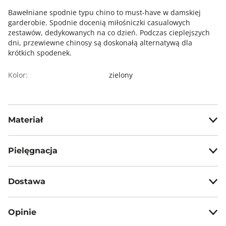
Bawełniane spodnie typu chino to must-have w damskiej
garderobie. Spodnie docenią miłośniczki casualowych
zestawów, dedykowanych na co dzień. Podczas cieplejszych
dni, przewiewne chinosy są doskonałą alternatywą dla
krótkich spodenek.
Kolor:
zielony
Materiał
98%bawełna, 2% elastan
Pielęgnacja
Prać z zachowaniem ostrożności w temp. max 30°C
Dostawa
Nie wybielać, nie chlorować
Darmowa dostawa od 199zł dla wybranych metod dostawy.
Prasować w temp. max 110°C
Opinie
Nie czyścić chemicznie
GWARANTOWANA WYSYŁKA w 48 godzin.