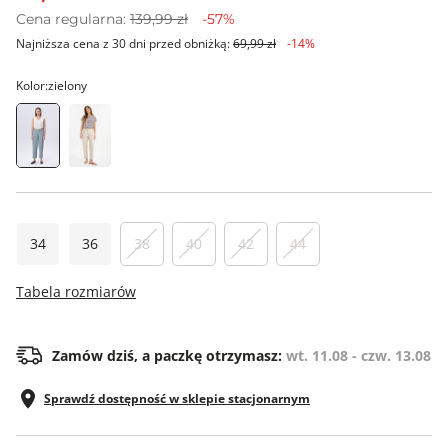
Cena regularna:
139,99 zł
-57%
Najniższa cena z 30 dni przed obniżką:
69,99 zł
-14%
Kolor:
zielony
34
36
38
40
42
44
Tabela rozmiarów
Zamów dziś, a paczkę otrzymasz:
wt. 11.08 - czw. 13.08
Sprawdź dostępność w sklepie stacjonarnym