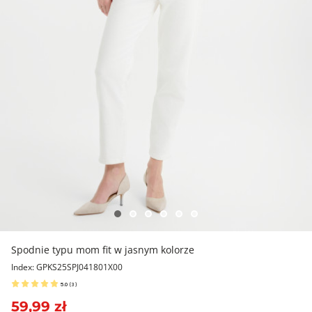
Spodnie typu mom fit w jasnym kolorze
Index: GPKS25SPJ041801X00
5.0
(
3
)
59,99 zł