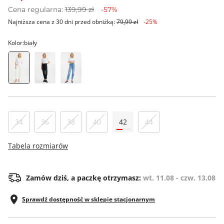
Cena regularna:
139,99 zł
-57%
Najniższa cena z 30 dni przed obniżką:
79,99 zł
-25%
Kolor:
biały
34
36
38
40
42
44
Tabela rozmiarów
Zamów dziś, a paczkę otrzymasz:
wt. 11.08 - czw. 13.08
Sprawdź dostępność w sklepie stacjonarnym