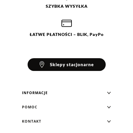
Ocena
Size
Color
SZYBKA
WYSYŁKA
biały
34
czarny
36
niebieski
38
40
42
44
ŁATWE
PŁATNOŚCI
– BLIK, PayPo
Sklepy stacjonarne
INFORMACJE
Blog Greenpoint
POMOC
O nas
Najczęściej zadawane pytania
KONTAKT
Klub Greenpoint
Sposoby płatności
Formularz kontaktowy