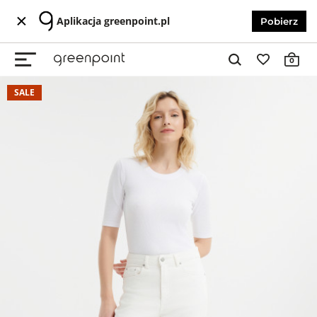
Aplikacja greenpoint.pl
Pobierz
0
SALE