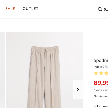
SALE
OUTLET
S
Spodni
Index: G
89,99
Cena re
Najniższa 
Kolor:
beż