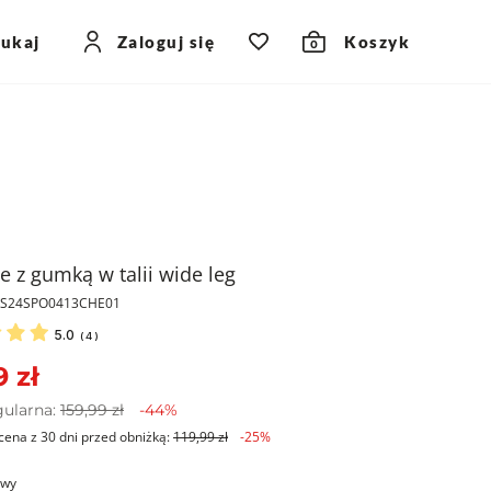
zukaj
Zaloguj się
Koszyk
0
e z gumką w talii wide leg
PKS24SPO0413CHE01
5.0
(
4
)
 zł
gularna:
159,99 zł
-44%
cena z 30 dni przed obniżką:
119,99 zł
-25%
owy