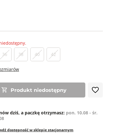
niedostępny.
36
38
40
42
rozmiarów
Produkt niedostępny
ów dziś, a paczkę otrzymasz:
pon. 10.08 - śr.
08
wdź dostępność w sklepie stacjonarnym