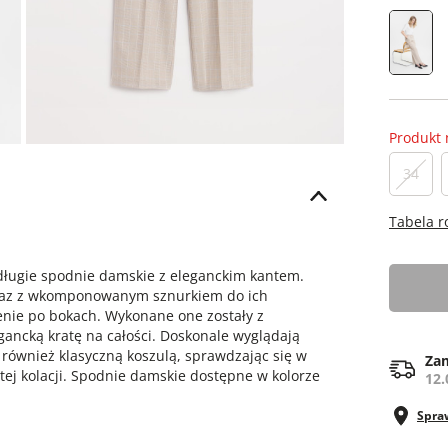
Produkt 
34
Tabela 
ługie spodnie damskie z eleganckim kantem.
 wraz z wkomponowanym sznurkiem do ich
enie po bokach. Wykonane one zostały z
gancką kratę na całości. Doskonale wyglądają
 również klasyczną koszulą, sprawdzając się w
Zam
stej kolacji. Spodnie damskie dostępne w kolorze
12.
Spra