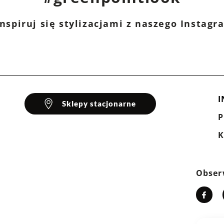
3
źne
0%
nspiruj się stylizacjami z naszego Instag
2
0%
iskoza, 3% elastan
1
0%
I
Sklepy stacjonarne
K
klientów
Obser
Wyczyść
Szukaj