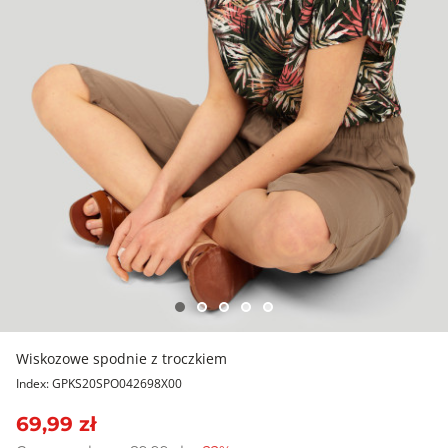
Wiskozowe spodnie z troczkiem
Index: GPKS20SPO042698X00
69,99 zł