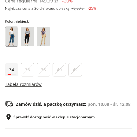
Cena regularna:
149,99 zł
-60%
Najniższa cena z 30 dni przed obniżką:
79,99 zł
-25%
Kolor:
niebieski
34
36
38
40
42
Tabela rozmiarów
Zamów dziś, a paczkę otrzymasz:
pon. 10.08 - śr. 12.08
Sprawdź dostępność w sklepie stacjonarnym