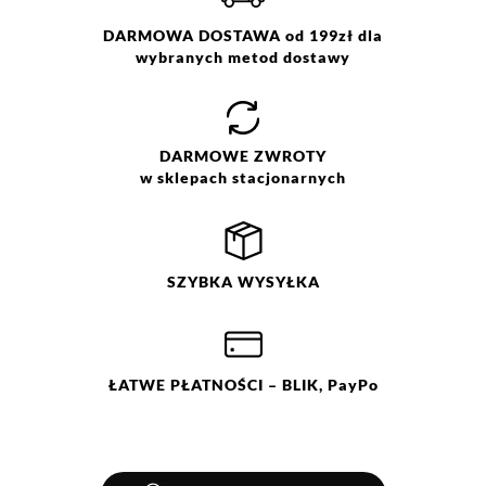
Pranie z zachowaniem
ostrożności w temp. 30 °C. Nie
DARMOWA DOSTAWA od 199zł dla
wybielać. Nie chlorować.
wybranych metod dostawy
Prasować w temp. max do 110
°C. Nie czyścić chemicznie. Nie
suszyć mechanicznie.
DARMOWE
ZWROTY
w sklepach stacjonarnych
SZYBKA
WYSYŁKA
ŁATWE
PŁATNOŚCI
– BLIK, PayPo