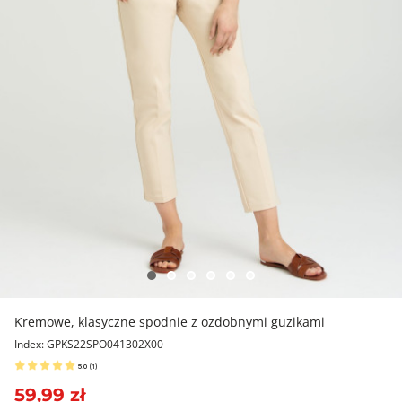
Kremowe, klasyczne spodnie z ozdobnymi guzikami
Index: GPKS22SPO041302X00
5.0
(
1
)
59,99 zł