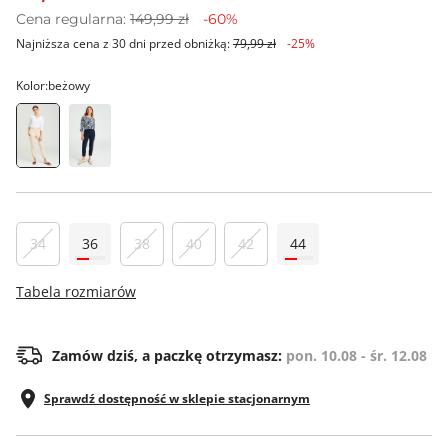
Cena regularna:
149,99 zł
-60%
Najniższa cena z 30 dni przed obniżką:
79,99 zł
-25%
Kolor:
beżowy
34
36
38
40
42
44
Tabela rozmiarów
Zamów dziś, a paczkę otrzymasz:
pon. 10.08 - śr. 12.08
Sprawdź dostępność w sklepie stacjonarnym