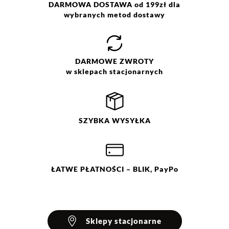
Prać w temp. 30 °C. Nie
DARMOWA DOSTAWA od 199zł dla
wybielać. Nie chlorować.
wybranych metod dostawy
Prasować w temp. max do 110
Jak zbieramy opinie?
°C. Nie czyścić chemicznie. Nie
suszyć w suszarce bębnowej.
Opinie klientów
DARMOWE
ZWROTY
w sklepach stacjonarnych
Filtry
Wyczyść
Szukaj
SZYBKA
WYSYŁKA
Ocena
Size
Color
beżowy
34
niebieski
36
38
40
ŁATWE
PŁATNOŚCI
– BLIK, PayPo
42
44
Sklepy stacjonarne