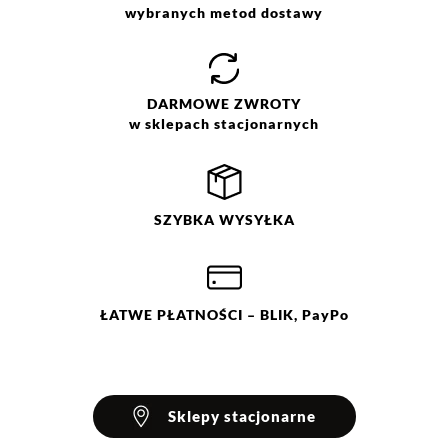
wybielać. Nie chlorować.
wybranych metod dostawy
Prasować w temp. max do 150
°C. Nie czyścić chemicznie. Nie
suszyć mechanicznie. Suszyć w
stanie rozłożonym.
DARMOWE
ZWROTY
w sklepach stacjonarnych
SZYBKA
WYSYŁKA
ŁATWE
PŁATNOŚCI
– BLIK, PayPo
Sklepy stacjonarne