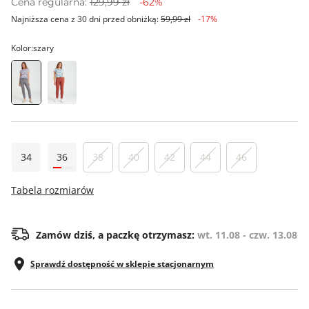
Cena regularna:
129,99 zł
-62%
Najniższa cena z 30 dni przed obniżką:
59,99 zł
-17%
Kolor:
szary
34
36
38
40
42
44
46
Tabela rozmiarów
Zamów dziś, a paczkę otrzymasz:
wt. 11.08 - czw. 13.08
Sprawdź dostępność w sklepie stacjonarnym