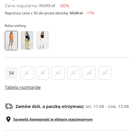
Cena regularna:
99,99 zł
-50%
Najniższa cena z 30 dni przed obniżką:
59,99 zł
-17%
Kolor:
zielony
34
36
38
40
42
44
46
Tabela rozmiarów
Zamów dziś, a paczkę otrzymasz:
wt. 11.08 - czw. 13.08
Sprawdź dostępność w sklepie stacjonarnym