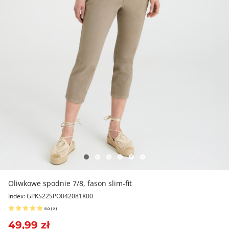
Oliwkowe spodnie 7/8, fason slim-fit
Index: GPKS22SPO042081X00
5.0
(
2
)
49,99 zł