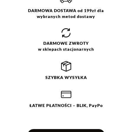
Pranie z zachowaniem
ostrożności w temp. 30 °C. Nie
DARMOWA DOSTAWA od 199zł dla
wybielać. Nie chlorować.
wybranych metod dostawy
Prasować w temp. max do 150
°C. Nie czyścić chemicznie. Nie
suszyć mechanicznie. Suszyć w
stanie rozłożonym.
DARMOWE
ZWROTY
w sklepach stacjonarnych
SZYBKA
WYSYŁKA
ŁATWE
PŁATNOŚCI
– BLIK, PayPo