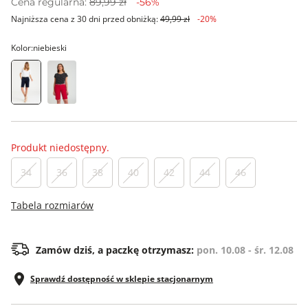
Cena regularna:
89,99 zł
-56%
Najniższa cena z 30 dni przed obniżką:
49,99 zł
-20%
Kolor:
niebieski
Produkt niedostępny.
34
36
38
40
42
44
46
Tabela rozmiarów
Zamów dziś, a paczkę otrzymasz:
pon. 10.08 - śr. 12.08
Sprawdź dostępność w sklepie stacjonarnym