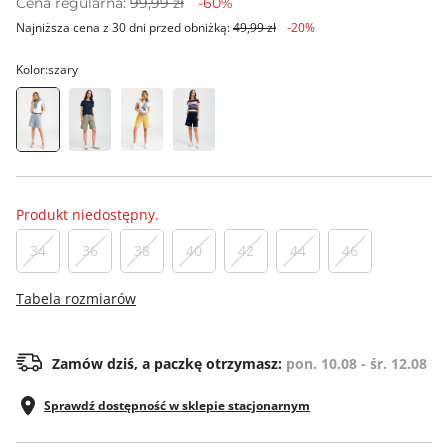
Cena regularna:
99,99 zł
-60%
Najniższa cena z 30 dni przed obniżką:
49,99 zł
-20%
Kolor:
szary
Produkt niedostępny.
34
36
38
40
42
44
46
Tabela rozmiarów
Zamów dziś, a paczkę otrzymasz:
pon. 10.08 - śr. 12.08
Sprawdź dostępność w sklepie stacjonarnym