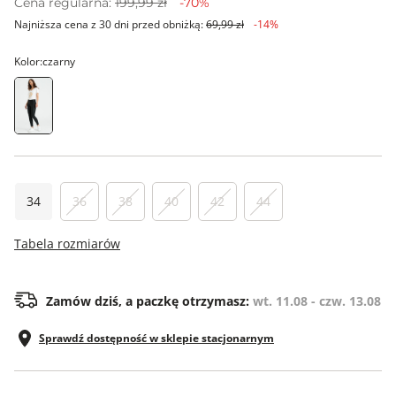
Cena regularna:
199,99 zł
-70%
Najniższa cena z 30 dni przed obniżką:
69,99 zł
-14%
Kolor:
czarny
34
36
38
40
42
44
Tabela rozmiarów
Zamów dziś, a paczkę otrzymasz:
wt. 11.08 - czw. 13.08
Sprawdź dostępność w sklepie stacjonarnym