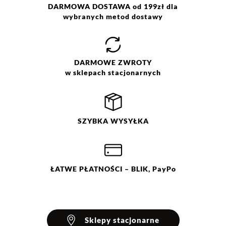
Pranie z zachowaniem
DARMOWA DOSTAWA od 199zł dla
ostrożności w temp. 30 °C. Nie
wybranych metod dostawy
wybielać. Nie chlorować. Nie
prasować. Nie czyścić
chemicznie. Nie suszyć
mechanicznie. Czyścić na
DARMOWE
ZWROTY
sucho. Produkt może farbować,
w sklepach stacjonarnych
prać na lewej stronie z
podobnymi kolorami.
SZYBKA
WYSYŁKA
ŁATWE
PŁATNOŚCI
– BLIK, PayPo
Sklepy stacjonarne