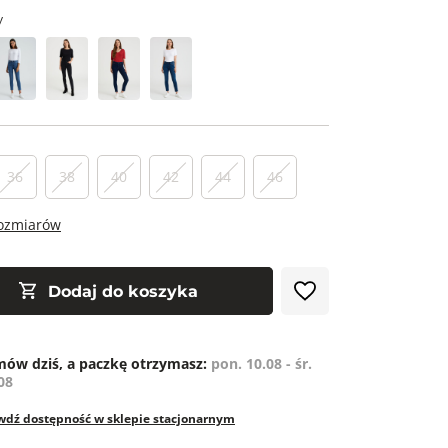
y
36
38
40
42
44
46
rozmiarów
Dodaj do koszyka
ów dziś, a paczkę otrzymasz:
pon. 10.08 - śr.
08
wdź dostępność w sklepie stacjonarnym