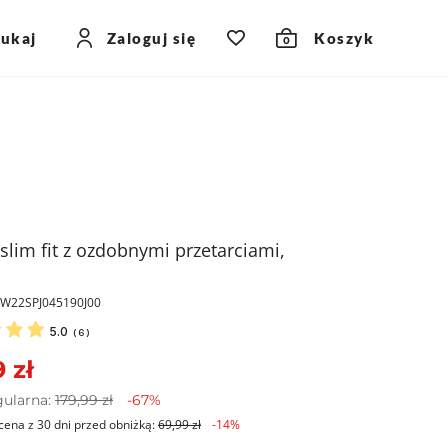
zukaj
Zaloguj się
Koszyk
0
slim fit z ozdobnymi przetarciami,
KW22SPJ045190J00
5.0
(
6
)
 zł
gularna:
179,99 zł
-67%
cena z 30 dni przed obniżką:
69,99 zł
-14%