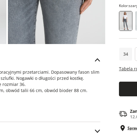
Kolor:
szar
34
Tabela 
koracyjnymi przetarciami. Dopasowany fason slim
e szlufki. Nogawki o długości przed kostkę.
 rozmiar 36.
m, obwód talii 66 cm, obwód bioder 88 cm.
Zam
12.
Spra