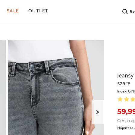
SALE
OUTLET
S
Jeansy 
szare
Index: GP
59,99
Cena re
Najniższa 