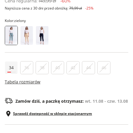
Cena regularna:
149,99 zł
-60%
Najniższa cena z 30 dni przed obniżką:
79,99 zł
-25%
Kolor:
zielony
34
36
38
40
42
44
46
Tabela rozmiarów
Zamów dziś, a paczkę otrzymasz:
wt. 11.08 - czw. 13.08
Sprawdź dostępność w sklepie stacjonarnym