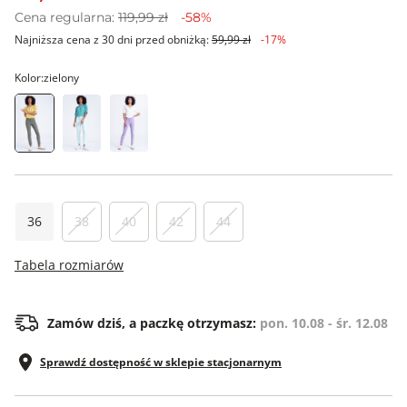
Cena regularna:
119,99 zł
-58%
Najniższa cena z 30 dni przed obniżką:
59,99 zł
-17%
Kolor:
zielony
36
38
40
42
44
Tabela rozmiarów
Zamów dziś, a paczkę otrzymasz:
pon. 10.08 - śr. 12.08
Sprawdź dostępność w sklepie stacjonarnym