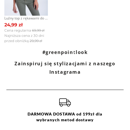
Jak zbieramy opinie?
Luźny top z rękawami do łokcia
Opinie klientów
24,99 zł
Cena regularna
69,99 zł
Najniższa cena z 30 dni
przed obniżką
29,99 zł
Filtry
Wyczyść
Szukaj
#greenpointlook
Zainspiruj się stylizacjami z naszego
Ocena
Size
Color
Instagrama
fioletowy
36
zielony
38
DARMOWA DOSTAWA od 199zł dla
wybranych metod dostawy