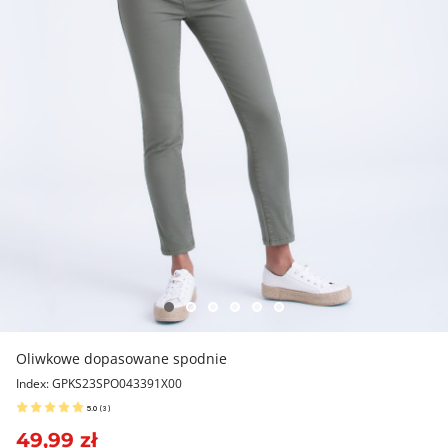
Oliwkowe dopasowane spodnie
Index: GPKS23SPO043391X00
5.0
(
3
)
49,99 zł