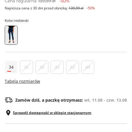
Cena regularna:
139,99 zł
-50%
Najniższa cena z 30 dni przed obniżką:
139,99 zł
-50%
Kolor:
niebieski
34
36
38
40
42
44
Tabela rozmiarów
Zamów dziś, a paczkę otrzymasz:
wt. 11.08 - czw. 13.08
Sprawdź dostępność w sklepie stacjonarnym