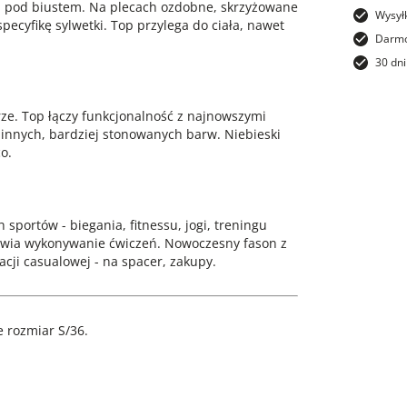
 pod biustem. Na plecach ozdobne, skrzyżowane
Wysył
ecyfikę sylwetki. Top przylega do ciała, nawet
Darmo
30 dni
ze. Top łączy funkcjonalność z najnowszymi
 innych, bardziej stonowanych barw. Niebieski
o.
 sportów - biegania, fitnessu, jogi, treningu
atwia wykonywanie ćwiczeń. Nowoczesny fason z
cji casualowej - na spacer, zakupy.
 rozmiar S/36.