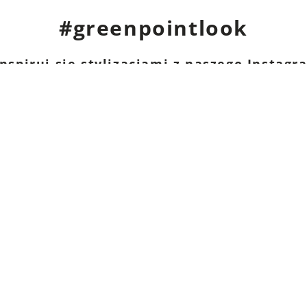
#greenpointlook
nspiruj się stylizacjami z naszego Instag
I
Sklepy stacjonarne
K
Obser