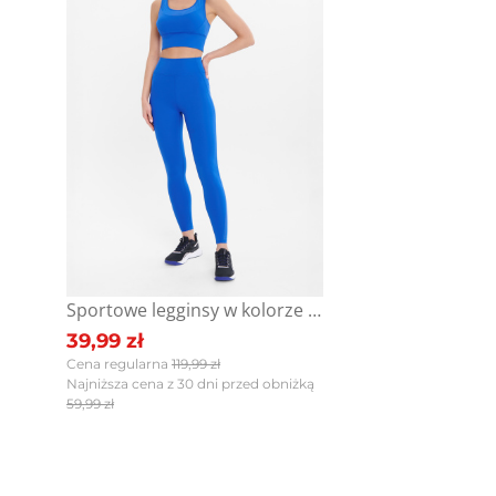
Jak zbieramy opinie?
Opinie 
Filtry
Sportowe legginsy w kolorze kobaltu
39,99 zł
Ocena
Size
Color
Cena regularna
119,99 zł
Najniższa cena z 30 dni przed obniżką
niebieski
XS
S
M
59,99 zł
L
XL