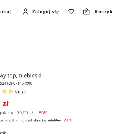
zukaj
Zaloguj się
Koszyk
0
wy top, niebieski
PKS24TOP071454X00
5.0
(
1
)
 zł
gularna:
99,99 zł
-80%
cena z 30 dni przed obniżką:
39,99 zł
-50%
ieski