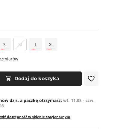
S
M
L
XL
rozmiarów
Dodaj do koszyka
ów dziś, a paczkę otrzymasz:
wt. 11.08 - czw.
08
wdź dostępność w sklepie stacjonarnym