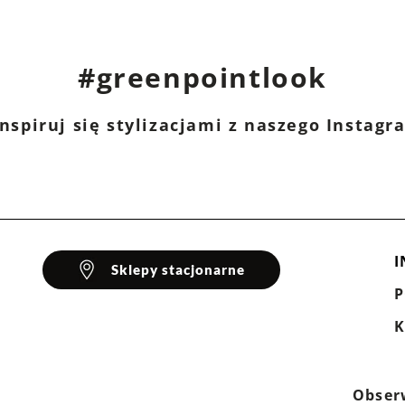
#greenpointlook
nspiruj się stylizacjami z naszego Instag
I
Sklepy stacjonarne
K
Obser