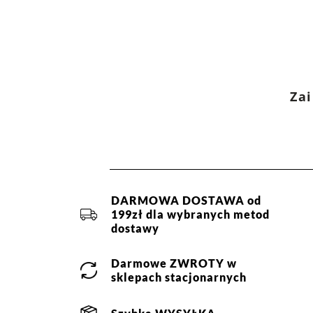
Producent:
partnerskim -
11,90 zł
(1 dzień roboczy)
Kurier DPD -
13,90 zł
(1 dzień roboczy)
Kategoria:
Akcesoria
Paczkomaty InPost -
15,90 zł
(1 dzień roboczych)
Rozmiar:
ONE SIZE
Więcej informacji o dostawie
tutaj.
Zai
DARMOWA DOSTAWA od
199zł dla wybranych metod
dostawy
Darmowe
ZWROTY
w
sklepach stacjonarnych