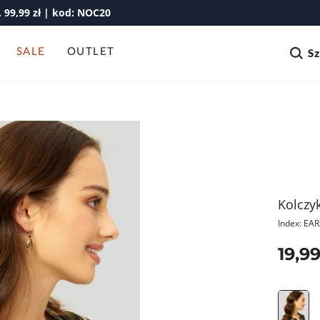
99,99 zł | kod: NOC20
SALE
OUTLET
S
Kolczyk
Index: EA
19,99