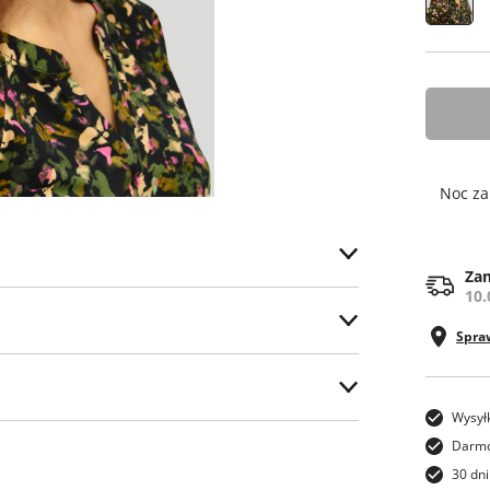
ONE SI
Noc za
Zam
10.
ostawy.
Spra
Wysył
ch)
wym (m.in. Żabka, Dino, Kaufland, Shell) -
Darmo
30 dni
na stacji paliw ORLEN lub w punkcie