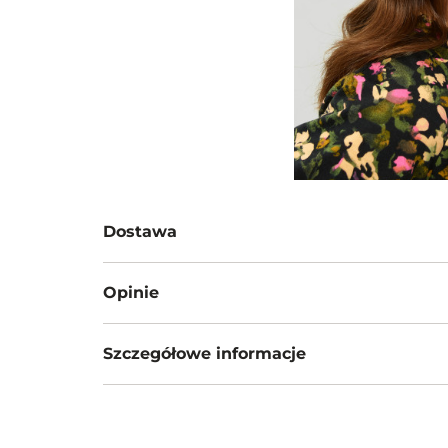
Dostawa
Darmowa dostawa od 199zł dla wybranych metod d
Opinie
GWARANTOWANA WYSYŁKA w 48 godzin.
*95% zamówień realizujemy w 24 godziny.
Szczegółowe informacje
Metody dostawy:
Sklep stacjonarny -
Bezpłatnie!
(1-3 dni roboczy
Nazwa produktu:
Kolczyki
DPD pickup - odbiór w punkcie/automacie paczko
Kod produktu:
EAR248S2101X00
10,90 zł
(1 dzień roboczy)
Marka:
Orlen Paczka - odbiór w automacie paczkowym, 