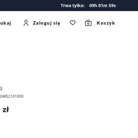
Trwa tylko:
09
h
01
m
59
s
zukaj
Zaloguj się
Koszyk
0
i
R248S2101X00
 zł