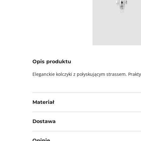
Opis produktu
Eleganckie kolczyki z połyskującym strassem. Prakty
Materiał
65% metal, 35% szkło
Dostawa
Darmowa dostawa od 199zł dla wybranych metod d
Opinie