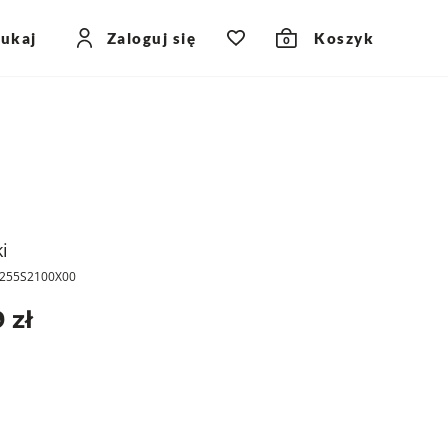
zukaj
Zaloguj się
Koszyk
0
i
R255S2100X00
 zł