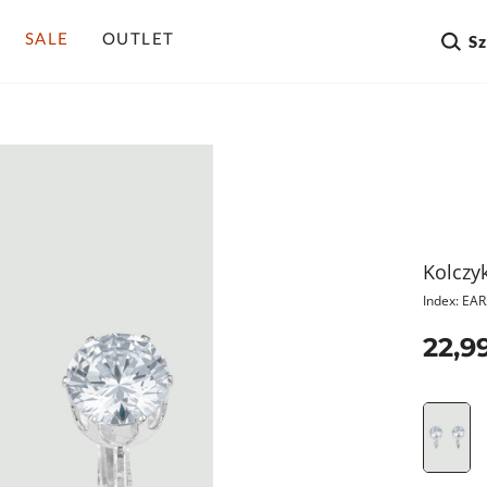
SALE
OUTLET
S
Kolczyk
Index: EA
22,99