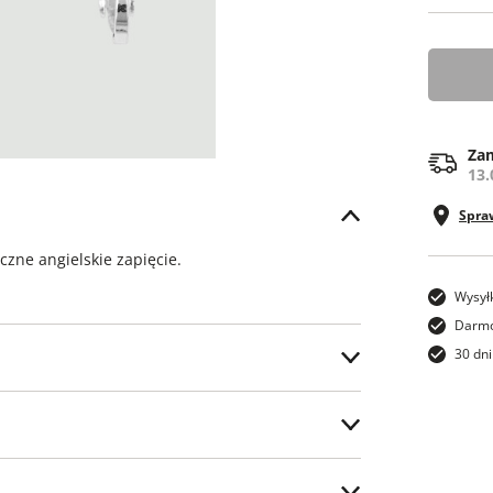
ONE SI
Zam
13.
Spra
czne angielskie zapięcie.
Wysył
Darmo
30 dni
ostawy.