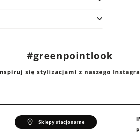
ch)
wym (m.in. Żabka, Dino, Kaufland, Shell) -
na stacji paliw ORLEN lub w punkcie
#greenpointlook
nspiruj się stylizacjami z naszego Instag
I
Sklepy stacjonarne