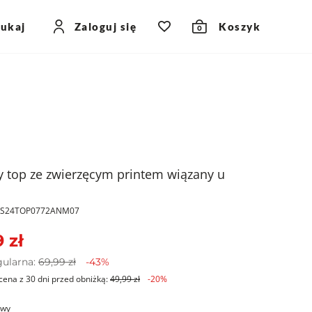
zukaj
Zaloguj się
Koszyk
0
y top ze zwierzęcym printem wiązany u
PKS24TOP0772ANM07
 zł
gularna:
69,99 zł
-43%
cena z 30 dni przed obniżką:
49,99 zł
-20%
owy