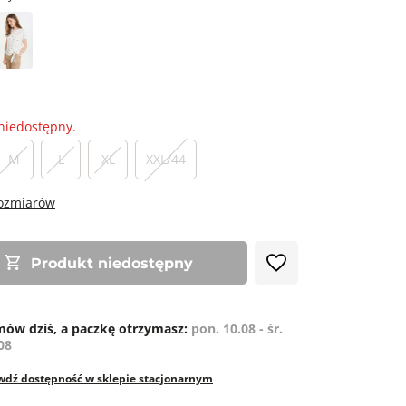
niedostępny.
M
L
XL
XXL/44
rozmiarów
Produkt niedostępny
ów dziś, a paczkę otrzymasz:
pon. 10.08 - śr.
08
wdź dostępność w sklepie stacjonarnym