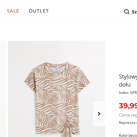
SALE
OUTLET
S
Stylow
dołu
Index: G
39,99
Cena re
Najniższa 
Kolor:
beż