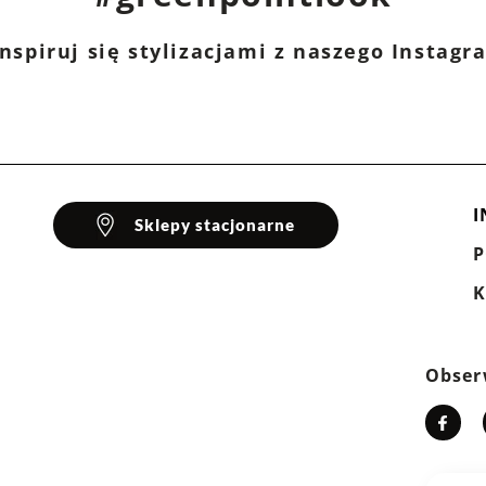
ty
,
Krótki rękaw
nspiruj się stylizacjami z naszego Instag
iamid
I
Sklepy stacjonarne
K
Obser