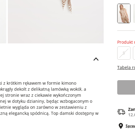
Produkt 
S
Tabela 
i z krótkim rękawem w formie kimono
rągły dekolt z delikatną lamówką wokół, a
ej stronie wraz z ciekawie wykończonym
emnej w dotyku dzianiny, będąc wzbogaconym o
wietnie wygląda on zarówno w zestawieniu z
Zam
yczną elegancką spódnicą. Top damski dostępny w
12.
Spra