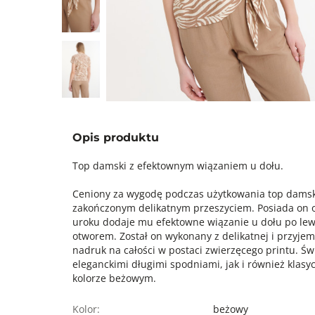
Opis produktu
Top damski z efektownym wiązaniem u dołu.
Ceniony za wygodę podczas użytkowania top damsk
zakończonym delikatnym przeszyciem. Posiada on ok
uroku dodaje mu efektowne wiązanie u dołu po lew
otworem. Został on wykonany z delikatnej i przyj
nadruk na całości w postaci zwierzęcego printu. Ś
eleganckimi długimi spodniami, jak i również klas
kolorze beżowym.
Kolor:
beżowy