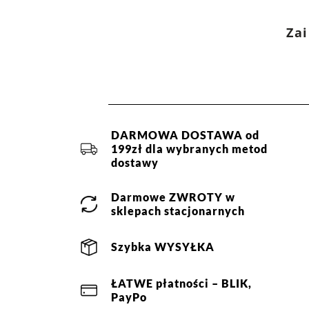
Kurier DPD -
13,90 zł
(1 dzień roboczy)
Kategoria:
Kolekcja
,
Topy i t-shir
Paczkomaty InPost -
15,90 zł
(1 dzień roboczych)
Kolor:
beżowy
Zai
Rozmiar:
S
,
M
,
L
,
XL
,
XXL/44
Więcej informacji o dostawie
tutaj.
Skład:
53% wiskoza 47% pol
DARMOWA DOSTAWA od
199zł dla wybranych metod
dostawy
Darmowe
ZWROTY
w
sklepach stacjonarnych
Szybka
WYSYŁKA
ŁATWE
płatności
– BLIK,
PayPo