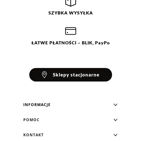
Ocena
Size
Color
SZYBKA
WYSYŁKA
czarny
2XL
L
M
S
XL
XS
ŁATWE
PŁATNOŚCI
– BLIK, PayPo
Sklepy stacjonarne
INFORMACJE
Blog Greenpoint
POMOC
O nas
Najczęściej zadawane pytania
KONTAKT
Klub Greenpoint