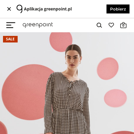
Aplikacja greenpoint.pl
Pobierz
0
SALE