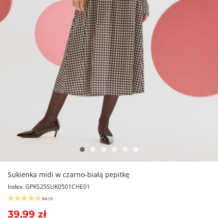
Sukienka midi w czarno-białą pepitkę
Index: GPKS25SUK0501CHE01
5.0
(
1
)
39,99 zł