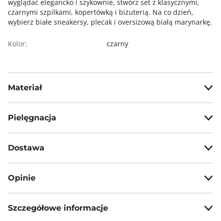
wyglądać elegancko i szykownie, stwórz set z klasycznymi,
czarnymi szpilkami, kopertówką i biżuterią. Na co dzień,
wybierz białe sneakersy, plecak i oversizową białą marynarkę.
Kolor:
czarny
Materiał
98% poliester, 2% elastan
Pielęgnacja
Nie wybielać, nie chlorować
Dostawa
Prasować w temp. max 110°C
Darmowa dostawa od 199zł dla wybranych metod dostawy.
Nie czyścić chemicznie
Opinie
GWARANTOWANA WYSYŁKA w 48 godzin.
Nie suszyć mechanicznie
*95% zamówień realizujemy w 24 godziny.
Szczegółowe informacje
5
100%
5.0
Metody dostawy:
Liczba głosów:
Długość