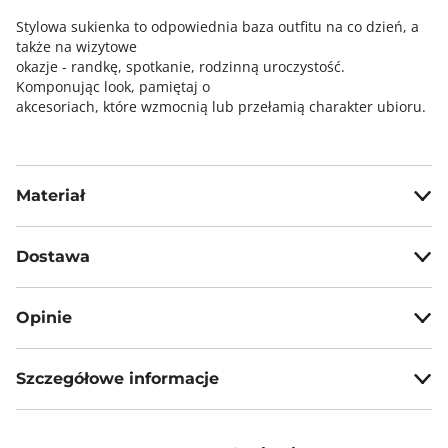
Stylowa sukienka to odpowiednia baza outfitu na co dzień, a
także na wizytowe
okazje - randkę, spotkanie, rodzinną uroczystość.
Komponując look, pamiętaj o
akcesoriach, które wzmocnią lub przełamią charakter ubioru.
Materiał
84% wiskoza, 16% poliamid
Dostawa
Darmowa dostawa od 199zł dla wybranych metod dostawy.
Opinie
GWARANTOWANA WYSYŁKA w 48 godzin.
*95% zamówień realizujemy w 24 godziny.
Szczegółowe informacje
5
40%
4.4
Metody dostawy:
Liczba głosów:
Długość
Sklep stacjonarny -
Bezpłatnie!
(1-3 dni roboczych)
3
Nazwa produktu:
Sukienka w błękitny nadruk
DPD pickup - odbiór w punkcie/automacie paczkowym
4
5
opinii
Kod produktu:
GPKS25SUK0575FLW80
60%
za krótk
idealna
za długa