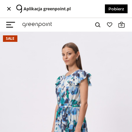
Aplikacja greenpoint.pl
Pobierz
0
SALE