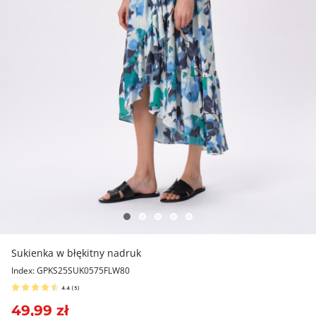
Sukienka w błękitny nadruk
Index: GPKS25SUK0575FLW80
4.4
(
5
)
49,99 zł