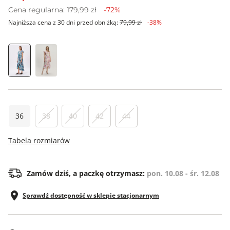
Cena regularna:
179,99 zł
-72%
Najniższa cena z 30 dni przed obniżką:
79,99 zł
-38%
36
38
40
42
44
Tabela rozmiarów
Zamów dziś, a paczkę otrzymasz:
pon. 10.08 - śr. 12.08
Sprawdź dostępność w sklepie stacjonarnym