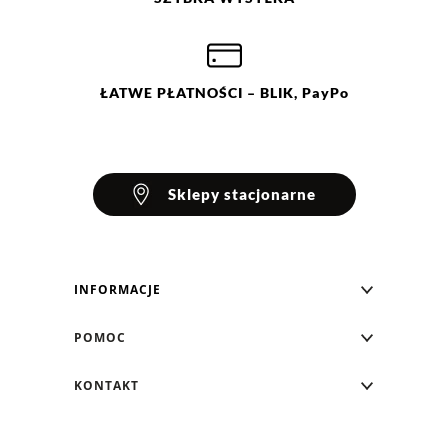
36
38
40
42
44
ŁATWE
PŁATNOŚCI
– BLIK, PayPo
Sklepy stacjonarne
INFORMACJE
Blog Greenpoint
POMOC
O nas
Najczęściej zadawane pytania
KONTAKT
Klub Greenpoint
Sposoby płatności
Formularz kontaktowy
Zamówienia indywidualne
PayPo - Kup teraz, zapłać za 30 dni