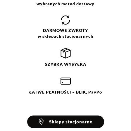
ostrożności w temp. 30 °C. Nie
wybranych metod dostawy
wybielać. Nie chlorować.
Prasować w temp. max do 110
°C. Nie czyścić chemicznie. Nie
suszyć mechanicznie.
DARMOWE
ZWROTY
w sklepach stacjonarnych
SZYBKA
WYSYŁKA
ŁATWE
PŁATNOŚCI
– BLIK, PayPo
Sklepy stacjonarne