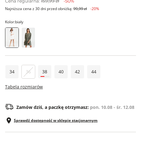
Cena regularna:
159,99 zł
-50%
Najniższa cena z 30 dni przed obniżką:
99,99 zł
-20%
Kolor:
biały
34
36
38
40
42
44
Tabela rozmiarów
Zamów dziś, a paczkę otrzymasz:
pon. 10.08 - śr. 12.08
Sprawdź dostępność w sklepie stacjonarnym