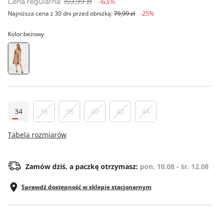
Cena regularna:
159,99 zł
-63%
Najniższa cena z 30 dni przed obniżką:
79,99 zł
-25%
Kolor:
beżowy
34
36
38
40
42
44
Tabela rozmiarów
Zamów dziś, a paczkę otrzymasz:
pon. 10.08 - śr. 12.08
Sprawdź dostępność w sklepie stacjonarnym