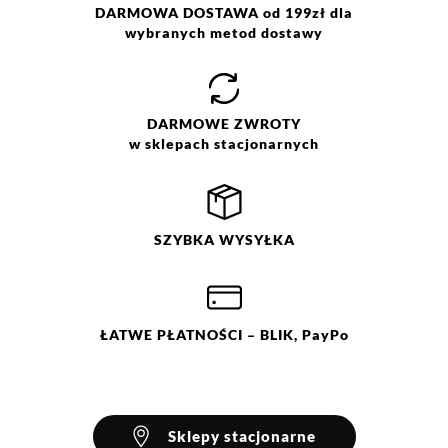
Pranie z zachowaniem
DARMOWA DOSTAWA od 199zł dla
ostrożności w temp. 30 °C. Nie
wybranych metod dostawy
wybielać. Nie chlorować.
Prasować w temp. max do 110
°C. Nie czyścić chemicznie. Nie
suszyć mechanicznie.
DARMOWE
ZWROTY
w sklepach stacjonarnych
SZYBKA
WYSYŁKA
ŁATWE
PŁATNOŚCI
– BLIK, PayPo
Sklepy stacjonarne