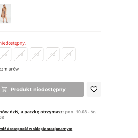
niedostępny.
36
38
40
42
44
rozmiarów
Produkt niedostępny
ów dziś, a paczkę otrzymasz:
pon. 10.08 - śr.
08
wdź dostępność w sklepie stacjonarnym