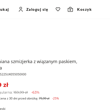
zukaj
Zaloguj się
Koszyk
0
iana szmizjerka z wiązanym paskiem,
a
PKS22SUK055050X00
 zł
gularna:
159,99 zł
-63%
cena z 30 dni przed obniżką:
79,99 zł
-25%
ieski