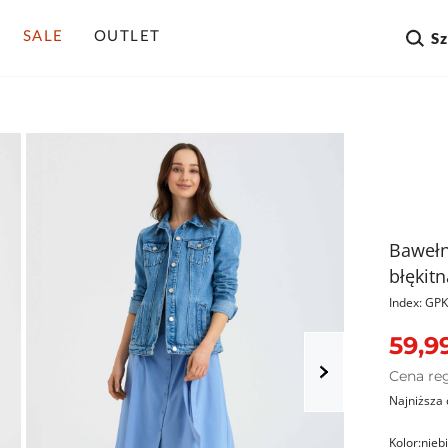
SALE
OUTLET
S
Bawełn
błękitn
Index: G
59,99
Cena re
Najniższa 
Kolor:
nieb