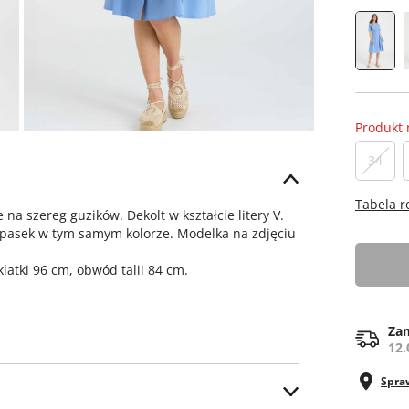
Produkt 
34
Tabela 
 na szereg guzików. Dekolt w kształcie litery V.
y pasek w tym samym kolorze. Modelka na zdjęciu
latki 96 cm, obwód talii 84 cm.
Zam
12.
Spra