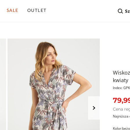
SALE
OUTLET
S
Wiskoz
kwiaty
Index: G
79,99
Cena re
Najniższa 
Kolor:
beż