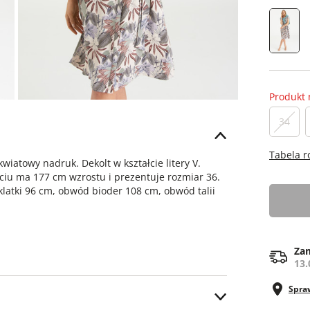
Produkt 
34
Tabela 
iatowy nadruk. Dekolt w kształcie litery V.
ęciu ma 177 cm wzrostu i prezentuje rozmiar 36.
klatki 96 cm, obwód bioder 108 cm, obwód talii
Zam
13.
Spra