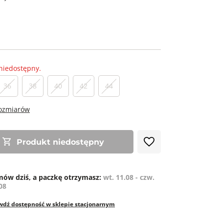
niedostępny.
36
38
40
42
44
rozmiarów
Produkt niedostępny
ów dziś, a paczkę otrzymasz:
wt. 11.08 - czw.
08
wdź dostępność w sklepie stacjonarnym