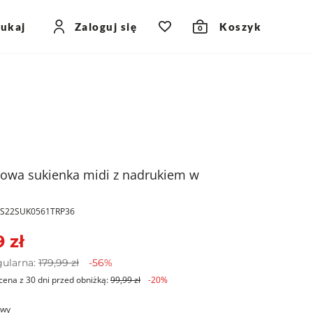
zukaj
Zaloguj się
Koszyk
0
owa sukienka midi z nadrukiem w
PKS22SUK0561TRP36
 zł
gularna:
179,99 zł
-56%
cena z 30 dni przed obniżką:
99,99 zł
-20%
owy