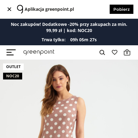
Aplikacja greenpoint.pl
Pobierz
Noc zakupów! Dodatkowe -20% przy zakupach za min.
99,99 zł | kod: NOC20
Trwa tylko:
09
h
05
m
27
s
0
OUTLET
NOC20