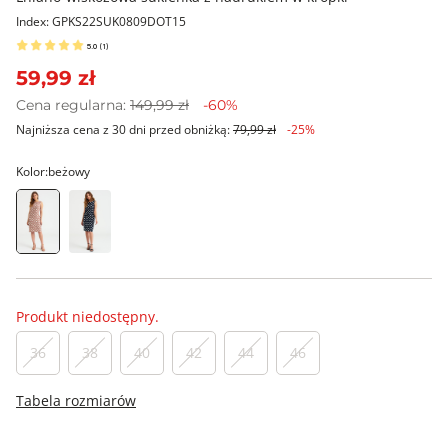
Index: GPKS22SUK0809DOT15
5.0
(
1
)
59,99 zł
Cena regularna:
149,99 zł
-60%
Najniższa cena z 30 dni przed obniżką:
79,99 zł
-25%
Kolor:
beżowy
Produkt niedostępny.
36
38
40
42
44
46
Tabela rozmiarów