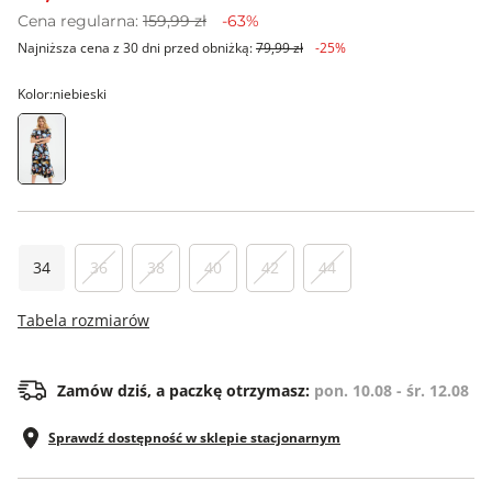
Cena regularna:
159,99 zł
-63%
Najniższa cena z 30 dni przed obniżką:
79,99 zł
-25%
Kolor:
niebieski
34
36
38
40
42
44
Tabela rozmiarów
Zamów dziś, a paczkę otrzymasz:
pon. 10.08 - śr. 12.08
Sprawdź dostępność w sklepie stacjonarnym