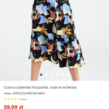
Czarna sukienka hiszpanka, nadruk w kwiaty
Index: GPKS22SUK0536FLW63
5.0
(
1
)
59,99 zł