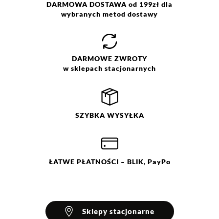
DARMOWA DOSTAWA od 199zł dla
wybranych metod dostawy
Jak zbieramy opinie?
Opinie klientów
DARMOWE
ZWROTY
w sklepach stacjonarnych
Filtry
Wyczyść
Szukaj
SZYBKA
WYSYŁKA
Ocena
Size
Color
czarny/niebieski
34
36
niebieski/czarny
40
42
ŁATWE
PŁATNOŚCI
– BLIK, PayPo
Sklepy stacjonarne