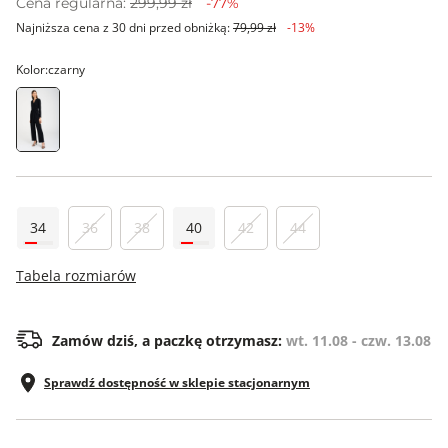
Cena regularna:
299,99 zł
-77%
Najniższa cena z 30 dni przed obniżką:
79,99 zł
-13%
Kolor:
czarny
34
36
38
40
42
44
Tabela rozmiarów
Zamów dziś, a paczkę otrzymasz:
wt. 11.08 - czw. 13.08
Sprawdź dostępność w sklepie stacjonarnym