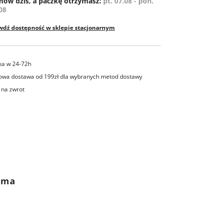
ów dziś, a paczkę otrzymasz:
pt. 07.08 - pon.
08
wdź dostępność w sklepie stacjonarnym
ka w 24-72h
wa dostawa od 199zł dla wybranych metod dostawy
 na zwrot
rama