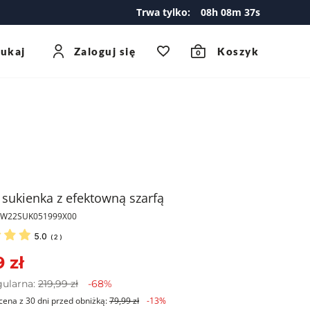
Trwa tylko:
08
h
08
m
37
s
zukaj
Zaloguj się
Koszyk
0
 sukienka z efektowną szarfą
PKW22SUK051999X00
5.0
(
2
)
 zł
gularna:
219,99 zł
-68%
cena z 30 dni przed obniżką:
79,99 zł
-13%