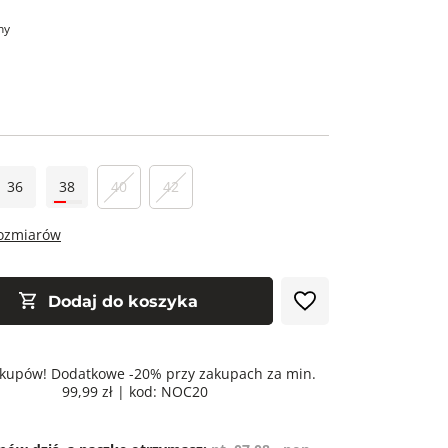
ny
36
38
40
42
rozmiarów
Dodaj do koszyka
kupów! Dodatkowe -20% przy zakupach za min.
99,99 zł | kod: NOC20