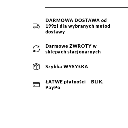
Nie suszyć mechanicz
DARMOWA DOSTAWA od
199zł dla wybranych metod
Jak zbieramy opinie?
dostawy
Opinie 
Darmowe
ZWROTY
w
sklepach stacjonarnych
Filtry
Szybka
WYSYŁKA
Ocena
Size
Color
ŁATWE
płatności
– BLIK,
czarny
34
36
38
PayPo
40
42