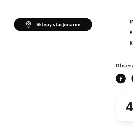
nie.
I
Sklepy stacjonarne
klientów
K
Wyczyść
Szukaj
Obser
4