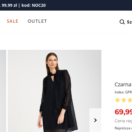
99,99 zł | kod: NOC20
SALE
OUTLET
S
Czarna
Index: G
69,99
Cena re
Najniższa 