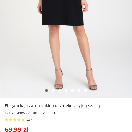
Elegancka, czarna sukienka z dekoracyjną szarfą
Index: GPKW22SUK055799X00
5.0
(
1
)
69,99 zł