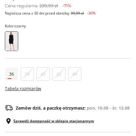
Cena regularna:
239,99 zł
-71%
Najniższa cena z 30 dni przed obniżką:
99,99 zł
-30%
Kolor:
czarny
36
38
40
42
44
Tabela rozmiarów
Zamów dziś, a paczkę otrzymasz:
pon. 10.08 - śr. 12.08
Sprawdź dostępność w sklepie stacjonarnym