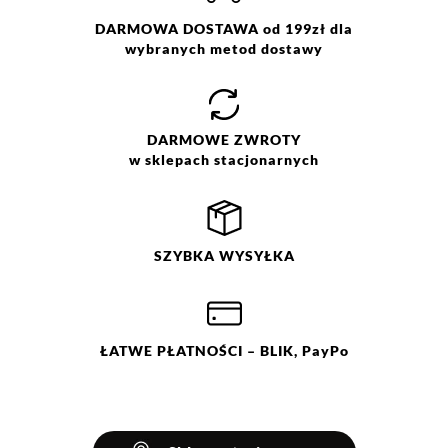
wiskoza, 6% elastan materiał 2:
100% poliester, plumeti
DARMOWA DOSTAWA od 199zł dla
Pranie z zachowaniem
wybranych metod dostawy
ostrożności w temp. 30 °C. Nie
Jak zbieramy opinie?
wybielać. Nie chlorować.
Prasować przez inny materiał.
Opinie klientów
Nie czyścić chemicznie. Nie
DARMOWE
ZWROTY
suszyć mechanicznie.
w sklepach stacjonarnych
Filtry
Wyczyść
Szukaj
SZYBKA
WYSYŁKA
Ocena
Size
Color
czarny
36
38
ŁATWE
PŁATNOŚCI
– BLIK, PayPo