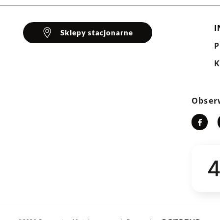
I
Sklepy stacjonarne
K
Obser
4