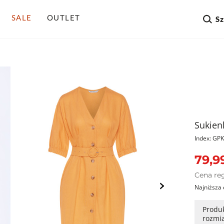
SALE
OUTLET
S
Sukien
Index: G
79,99
Cena re
Najniższa 
Produk
rozmi