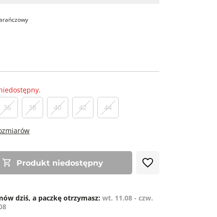
arańczowy
niedostępny.
36
38
40
42
44
rozmiarów
Produkt niedostępny
ów dziś, a paczkę otrzymasz:
wt. 11.08 - czw.
08