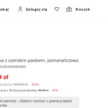
zukaj
Zaloguj się
Koszyk
0
ka z szerokim paskiem, pomarańczowa
PKS23SUK055823X00
 zł
gularna:
199,99 zł
-60%
cena z 30 dni przed obniżką:
99,99 zł
-20%
t oversize - dobierz rozmiar z pomocą tabeli
arów.