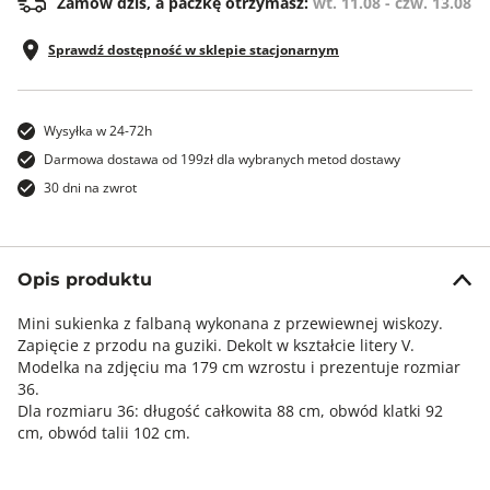
Zamów dziś, a paczkę otrzymasz:
wt. 11.08 - czw. 13.08
Sprawdź dostępność w sklepie stacjonarnym
Wysyłka w 24-72h
Darmowa dostawa od 199zł dla wybranych metod dostawy
30 dni na zwrot
Opis produktu
Mini sukienka z falbaną wykonana z przewiewnej wiskozy.
Zapięcie z przodu na guziki. Dekolt w kształcie litery V.
Modelka na zdjęciu ma 179 cm wzrostu i prezentuje rozmiar
36.
Dla rozmiaru 36: długość całkowita 88 cm, obwód klatki 92
cm, obwód talii 102 cm.