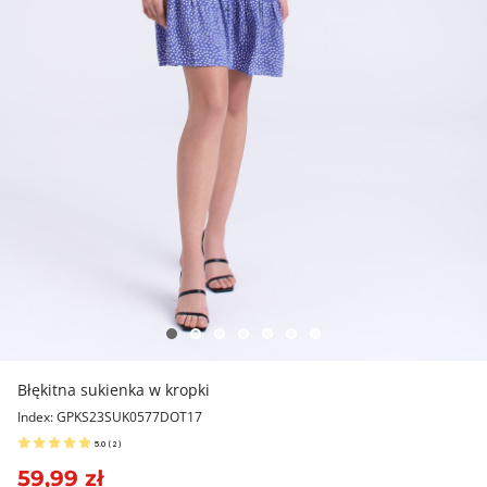
Błękitna sukienka w kropki
Index: GPKS23SUK0577DOT17
5.0
(
2
)
59,99 zł