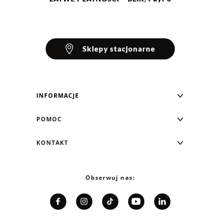
Sklepy stacjonarne
INFORMACJE
Blog Greenpoint
POMOC
O nas
Najczęściej zadawane pytania
KONTAKT
Klub Greenpoint
Sposoby płatności
Formularz kontaktowy
Zamówienia indywidualne
PayPo - Kup teraz, zapłać za 30 dni
Telefon: 12 287 07 07
Obserwuj nas:
Franczyza
Formy i koszt dostawy
Pn. - pt.: 8:00 - 15:00
Współpraca
Zwrot/Wymiana
Relacje inwestorskie
Kariera