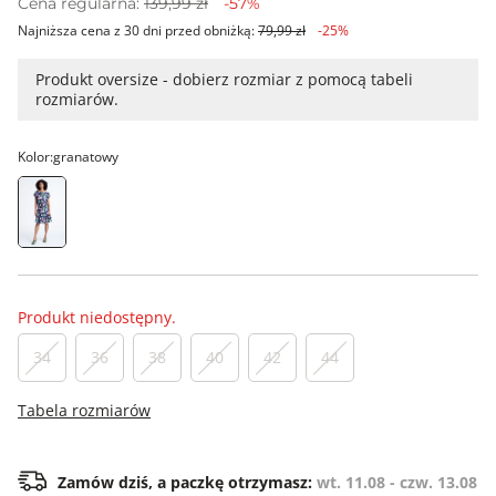
Cena regularna:
139,99 zł
-57%
Najniższa cena z 30 dni przed obniżką:
79,99 zł
-25%
Produkt oversize - dobierz rozmiar z pomocą tabeli
rozmiarów.
Kolor:
granatowy
Produkt niedostępny.
34
36
38
40
42
44
Tabela rozmiarów
Zamów dziś, a paczkę otrzymasz:
wt. 11.08 - czw. 13.08