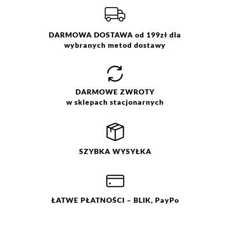
Rozmiar:
34
,
36
,
38
,
40
,
42
,
44
Więcej informacji o dostawie
tutaj.
Skład:
100% wiskoza
DARMOWA DOSTAWA od 199zł dla
wybranych metod dostawy
DARMOWE
ZWROTY
w sklepach stacjonarnych
SZYBKA
WYSYŁKA
ŁATWE
PŁATNOŚCI
– BLIK, PayPo