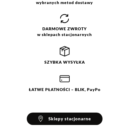
wybranych metod dostawy
Jak zbieramy opinie?
Opinie klientów
DARMOWE
ZWROTY
w sklepach stacjonarnych
Filtry
Wyczyść
Szukaj
SZYBKA
WYSYŁKA
Ocena
Size
Color
czarny
34
36
38
40
ŁATWE
PŁATNOŚCI
– BLIK, PayPo
Sklepy stacjonarne