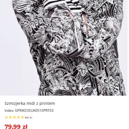
Szmizjerka midi z printem
Index: GPKW23SUK0510PRT03
5.0
(
2
)
79,99 zł