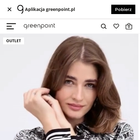
Aplikacja greenpoint.pl
Pobierz
0
OUTLET