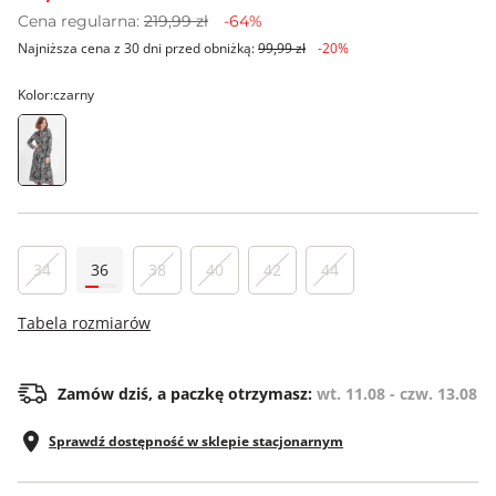
Cena regularna:
219,99 zł
-64%
Najniższa cena z 30 dni przed obniżką:
99,99 zł
-20%
Kolor:
czarny
34
36
38
40
42
44
Tabela rozmiarów
Zamów dziś, a paczkę otrzymasz:
wt. 11.08 - czw. 13.08
Sprawdź dostępność w sklepie stacjonarnym