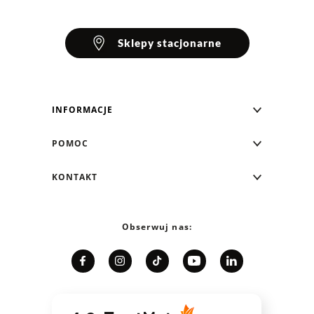
Sklepy stacjonarne
INFORMACJE
Blog Greenpoint
POMOC
O nas
Najczęściej zadawane pytania
KONTAKT
Klub Greenpoint
Sposoby płatności
Formularz kontaktowy
Zamówienia indywidualne
PayPo - Kup teraz, zapłać za 30 dni
Telefon: 12 287 07 07
Obserwuj nas:
Franczyza
Formy i koszt dostawy
Pn. - pt.: 8:00 - 15:00
Współpraca
Zwrot/Wymiana
Relacje inwestorskie
Kariera
Jak dobrać rozmiar?
Karta podarunkowa