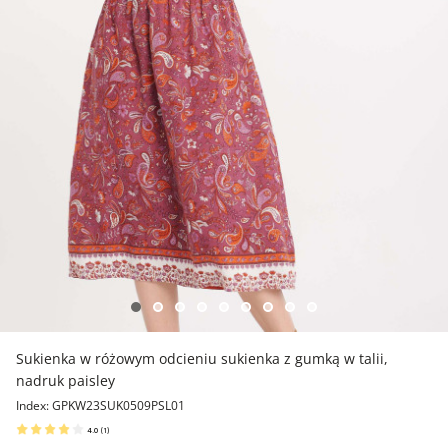
Sukienka w różowym odcieniu sukienka z gumką w talii,
nadruk paisley
Index: GPKW23SUK0509PSL01
4.0
(
1
)