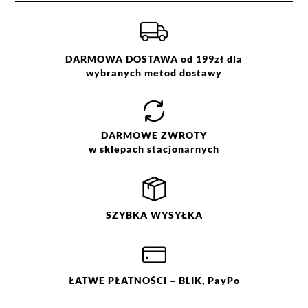
a
Kolor:
różowy
1
0%
Więcej informacji o dostawie
tutaj.
Rozmiar:
34
,
36
,
38
,
40
,
42
,
44
Skład:
100% wiskoza
DARMOWA DOSTAWA od 199zł dla
wybranych metod dostawy
Jak zbieramy opinie?
Opinie klientów
DARMOWE
ZWROTY
w sklepach stacjonarnych
Filtry
Wyczyść
Szukaj
Ocena
Size
Color
SZYBKA
WYSYŁKA
różowy
34
36
38
40
42
44
ŁATWE
PŁATNOŚCI
– BLIK, PayPo