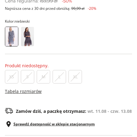
Cena regularna:
159,99 zł
-50%
Najniższa cena z 30 dni przed obniżką:
99,99 zł
-20%
Kolor:
niebieski
Produkt niedostępny.
XS
S
M
L
XL
Tabela rozmiarów
Zamów dziś, a paczkę otrzymasz:
wt. 11.08 - czw. 13.08
Sprawdź dostępność w sklepie stacjonarnym