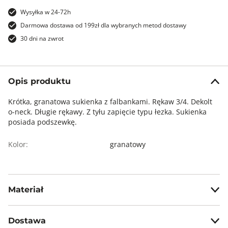
Wysyłka w 24-72h
Darmowa dostawa od 199zł dla wybranych metod dostawy
30 dni na zwrot
Opis produktu
Krótka, granatowa sukienka z falbankami. Rękaw 3/4. Dekolt
o-neck. Długie rękawy. Z tyłu zapięcie typu łezka. Sukienka
posiada podszewkę.
Kolor:
granatowy
Materiał
wierzch: 67% wiskoza, 33% poliester; podszewka: 100%
poliester
Dostawa