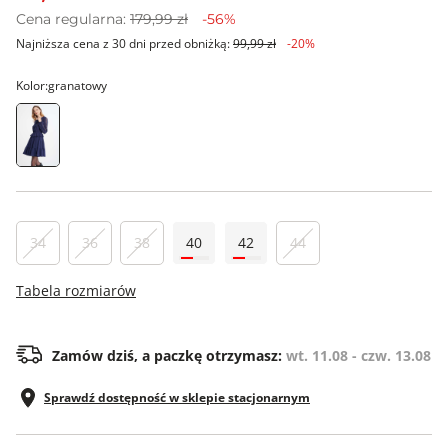
Cena regularna:
179,99 zł
-56%
Najniższa cena z 30 dni przed obniżką:
99,99 zł
-20%
Kolor:
granatowy
34
36
38
40
42
44
Tabela rozmiarów
Zamów dziś, a paczkę otrzymasz:
wt. 11.08 - czw. 13.08
Sprawdź dostępność w sklepie stacjonarnym