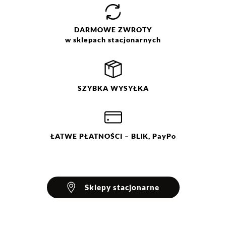
Opinie klientów
DARMOWE
ZWROTY
w sklepach stacjonarnych
Filtry
Wyczyść
Szukaj
Ocena
Size
Color
SZYBKA
WYSYŁKA
granatowy
34
36
38
40
42
44
ŁATWE
PŁATNOŚCI
– BLIK, PayPo
Sklepy stacjonarne