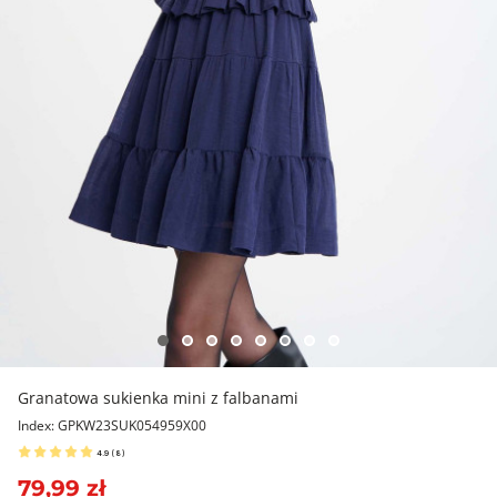
Granatowa sukienka mini z falbanami
Index: GPKW23SUK054959X00
4.9
(
8
)
79,99 zł