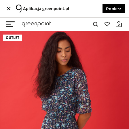
Aplikacja greenpoint.pl
Pobierz
0
OUTLET