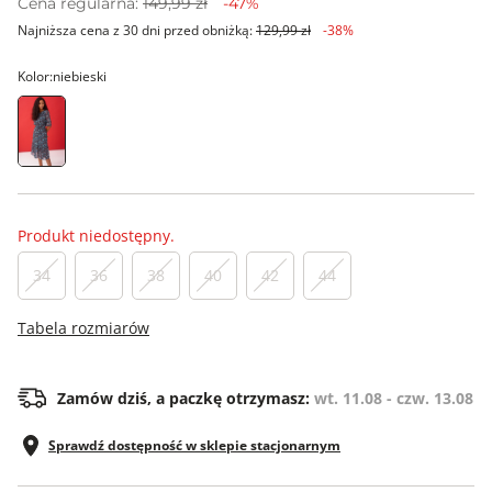
Cena regularna:
149,99 zł
-47%
Najniższa cena z 30 dni przed obniżką:
129,99 zł
-38%
Kolor:
niebieski
Produkt niedostępny.
34
36
38
40
42
44
Tabela rozmiarów
Zamów dziś, a paczkę otrzymasz:
wt. 11.08 - czw. 13.08
Sprawdź dostępność w sklepie stacjonarnym