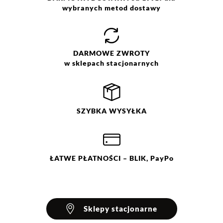
Prasować w max. temp. 110°C.
wybranych metod dostawy
Nie czyścić chemicznie. Nie
suszyć w suszarce bębnowej.
DARMOWE
ZWROTY
w sklepach stacjonarnych
SZYBKA
WYSYŁKA
ŁATWE
PŁATNOŚCI
– BLIK, PayPo
Sklepy stacjonarne