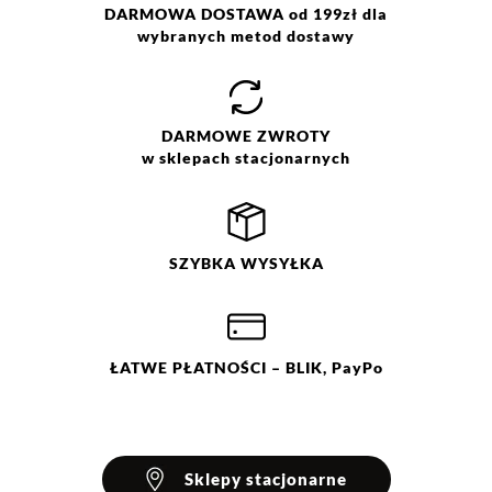
Prać w pralce w temp. maks.
DARMOWA DOSTAWA od 199zł dla
30°C. Nie wybielać. Prasować w
wybranych metod dostawy
max. temp. 110°C. Nie czyścić
chemicznie. Nie suszyć w
suszarce bębnowej.
DARMOWE
ZWROTY
w sklepach stacjonarnych
SZYBKA
WYSYŁKA
ŁATWE
PŁATNOŚCI
– BLIK, PayPo
Sklepy stacjonarne