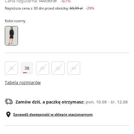
Cena regularna:
149,99 zł
-67%
Najniższa cena z 30 dni przed obniżką:
69,99 zł
-29%
Kolor:
czarny
36
38
40
42
44
Tabela rozmiarów
Zamów dziś, a paczkę otrzymasz:
pon. 10.08 - śr. 12.08
Sprawdź dostępność w sklepie stacjonarnym