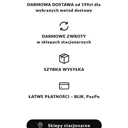
Prać w pralce w temp. max.
DARMOWA DOSTAWA od 199zł dla
30°C. Nie wybielać. Prasować w
wybranych metod dostawy
max. temp. 110°C. Nie czyścić
chemicznie. Nie suszyć w
suszarce bębnowej.
DARMOWE
ZWROTY
w sklepach stacjonarnych
SZYBKA
WYSYŁKA
ŁATWE
PŁATNOŚCI
– BLIK, PayPo
Sklepy stacjonarne