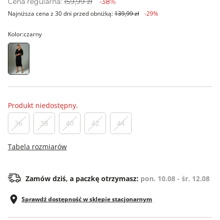
Cena regularna:
159,99 zł
-38%
Najniższa cena z 30 dni przed obniżką:
139,99 zł
-29%
Kolor:
czarny
Produkt niedostępny.
36
38
40
42
44
Tabela rozmiarów
Zamów dziś, a paczkę otrzymasz:
pon. 10.08 - śr. 12.08
Sprawdź dostępność w sklepie stacjonarnym