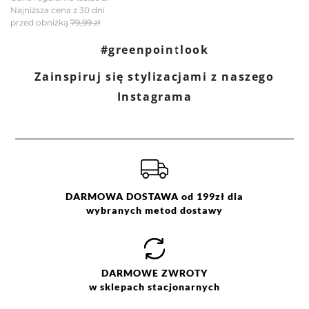
Najniższa cena z 30 dni
przed obniżką
79,99 zł
#greenpointlook
Filtry
Wyczyść
Szukaj
Zainspiruj się stylizacjami z naszego
Ocena
Size
Color
Instagrama
beżowy
XS
kremowy
S
szary
M
zielony
L
DARMOWA DOSTAWA od 199zł dla
wybranych metod dostawy
DARMOWE
ZWROTY
w sklepach stacjonarnych