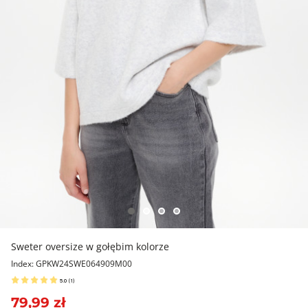
Sweter oversize w gołębim kolorze
Index: GPKW24SWE064909M00
5.0
(
1
)
79,99 zł