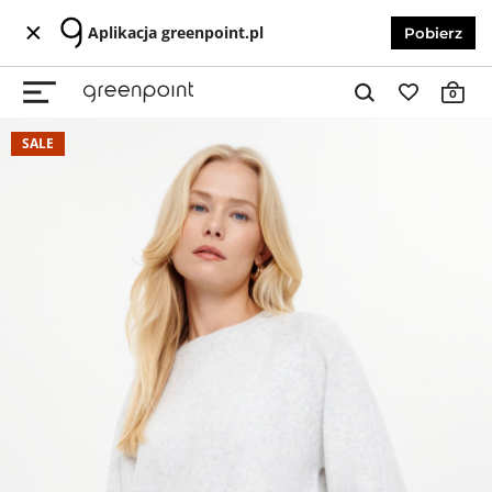
Aplikacja greenpoint.pl
Pobierz
0
SALE