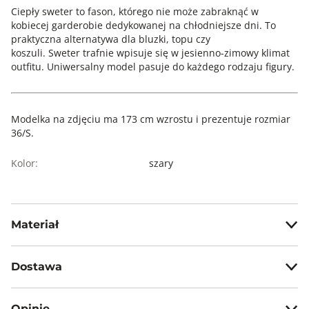
Ciepły sweter to fason, którego nie może zabraknąć w
kobiecej garderobie dedykowanej na chłodniejsze dni. To
praktyczna alternatywa dla bluzki, topu czy
koszuli. Sweter trafnie wpisuje się w jesienno-zimowy klimat
outfitu. Uniwersalny model pasuje do każdego rodzaju figury.
Modelka na zdjęciu ma 173 cm wzrostu i prezentuje rozmiar
36/S.
Kolor:
szary
Materiał
83% poliester 10%poliamid 5% wełna 2% elastan
Dostawa
Darmowa dostawa od 199zł dla wybranych metod dostawy.
Opinie