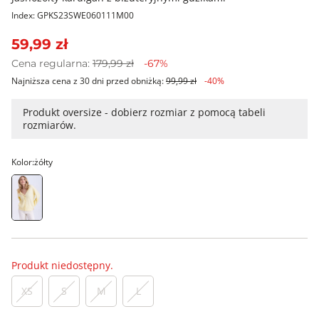
Index: GPKS23SWE060111M00
59,99 zł
Cena regularna:
179,99 zł
-67%
Najniższa cena z 30 dni przed obniżką:
99,99 zł
-40%
Produkt oversize - dobierz rozmiar z pomocą tabeli
rozmiarów.
Kolor:
żółty
Produkt niedostępny.
XS
S
M
L