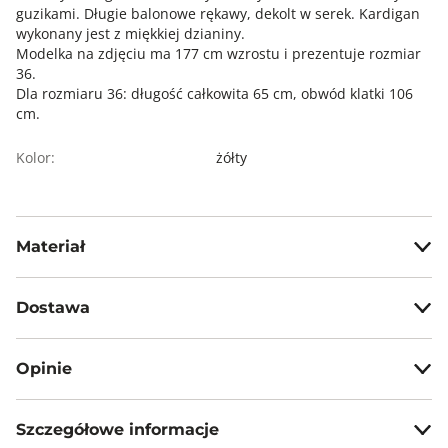
guzikami. Długie balonowe rękawy, dekolt w serek. Kardigan
wykonany jest z miękkiej dzianiny.
Modelka na zdjęciu ma 177 cm wzrostu i prezentuje rozmiar
36.
Dla rozmiaru 36: długość całkowita 65 cm, obwód klatki 106
cm.
Kolor:
żółty
Materiał
95% poliester 5% elastan
Dostawa
Darmowa dostawa od 199zł dla wybranych metod dostawy.
Opinie
GWARANTOWANA WYSYŁKA w 48 godzin.
*95% zamówień realizujemy w 24 godziny.
Szczegółowe informacje
Metody dostawy: