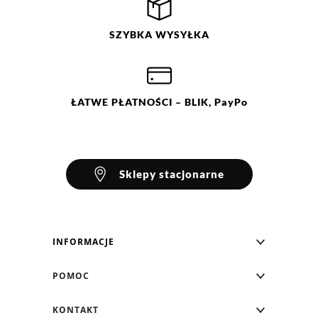
SZYBKA
WYSYŁKA
ŁATWE
PŁATNOŚCI
– BLIK, PayPo
Sklepy stacjonarne
INFORMACJE
Blog Greenpoint
POMOC
O nas
Najczęściej zadawane pytania
KONTAKT
Klub Greenpoint