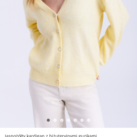
Jasnożółty kardigan z biżuteryjnymi guzikami