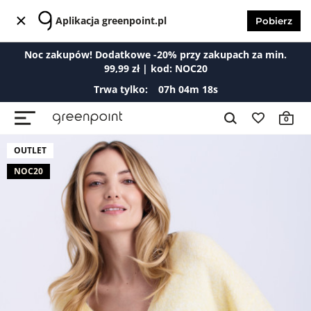
Aplikacja greenpoint.pl
Pobierz
Noc zakupów! Dodatkowe -20% przy zakupach za min.
99,99 zł | kod: NOC20
Trwa tylko:
07
h
04
m
18
s
0
OUTLET
NOC20