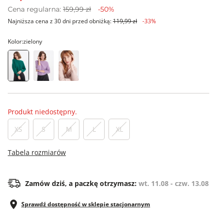
Cena regularna:
159,99 zł
-50%
Najniższa cena z 30 dni przed obniżką:
119,99 zł
-33%
Kolor:
zielony
Produkt niedostępny.
XS
S
M
L
XL
Tabela rozmiarów
Zamów dziś, a paczkę otrzymasz:
wt. 11.08 - czw. 13.08
Sprawdź dostępność w sklepie stacjonarnym