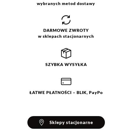
wybranych metod dostawy
Jak zbieramy opinie?
Opinie klientów
DARMOWE
ZWROTY
w sklepach stacjonarnych
Wyczyść
Szukaj
SZYBKA
WYSYŁKA
ŁATWE
PŁATNOŚCI
– BLIK, PayPo
Sklepy stacjonarne