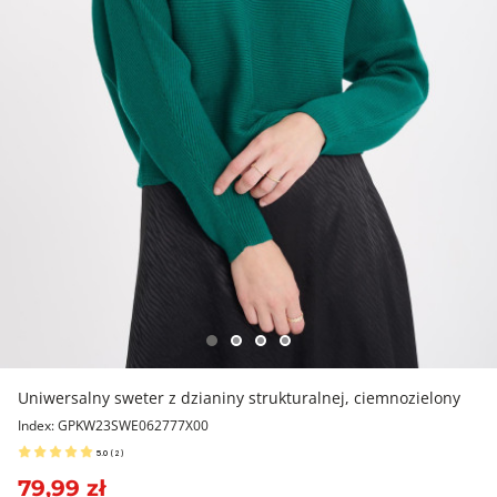
Uniwersalny sweter z dzianiny strukturalnej, ciemnozielony
Index: GPKW23SWE062777X00
5.0
(
2
)
79,99 zł