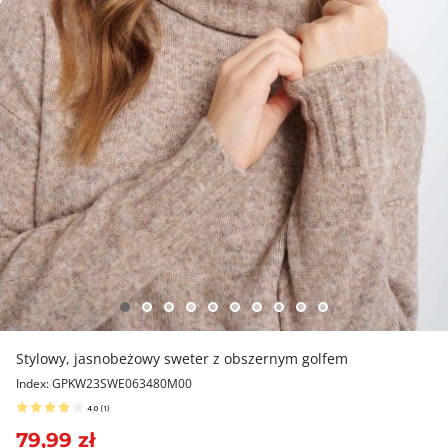
Stylowy, jasnobeżowy sweter z obszernym golfem
Index: GPKW23SWE063480M00
4.0
(
1
)
79,99 zł