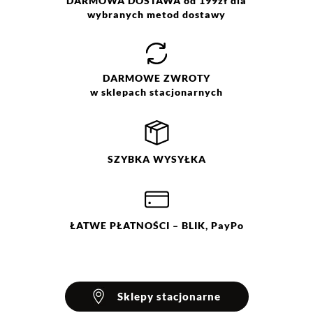
DARMOWA DOSTAWA od 199zł dla
wybranych metod dostawy
Jak zbieramy opinie?
Opinie klientów
DARMOWE
ZWROTY
w sklepach stacjonarnych
Filtry
Wyczyść
Szukaj
SZYBKA
WYSYŁKA
Ocena
Size
Color
beżowy
XS
różowy
S
M
L
ŁATWE
PŁATNOŚCI
– BLIK, PayPo
Sklepy stacjonarne