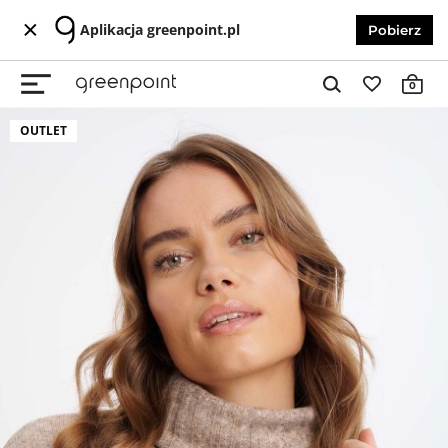
Aplikacja greenpoint.pl
Pobierz
0
OUTLET