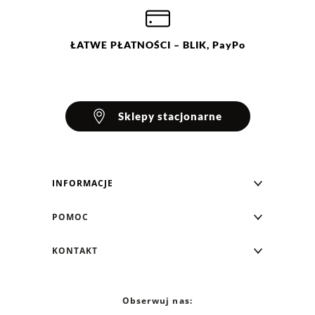
ŁATWE
PŁATNOŚCI
– BLIK, PayPo
Sklepy stacjonarne
INFORMACJE
Blog Greenpoint
POMOC
O nas
Najczęściej zadawane pytania
KONTAKT
Klub Greenpoint
Sposoby płatności
Formularz kontaktowy
Zamówienia indywidualne
PayPo - Kup teraz, zapłać za 30 dni
Telefon: 12 287 07 07
Obserwuj nas:
Franczyza