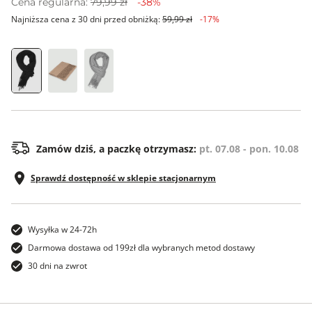
Cena regularna:
79,99 zł
-38%
Najniższa cena z 30 dni przed obniżką:
59,99 zł
-17%
ONE SIZE
Zamów dziś, a paczkę otrzymasz:
pt. 07.08 - pon. 10.08
Sprawdź dostępność w sklepie stacjonarnym
Wysyłka w 24-72h
Darmowa dostawa od 199zł dla wybranych metod dostawy
30 dni na zwrot