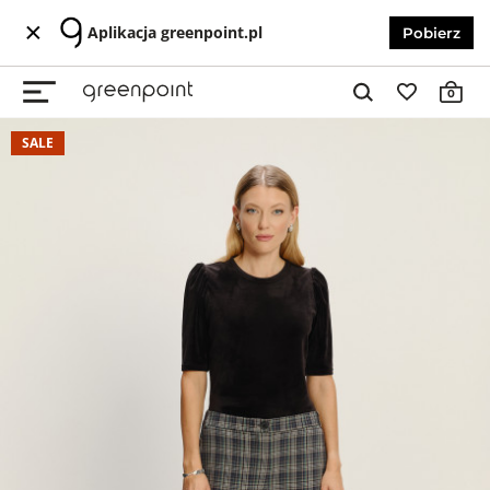
Aplikacja greenpoint.pl
Pobierz
0
SALE