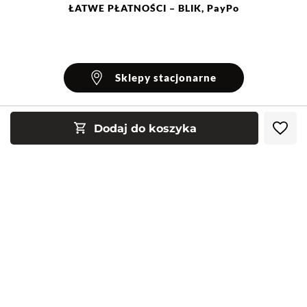
ŁATWE
PŁATNOŚCI
– BLIK, PayPo
Sklepy stacjonarne
Dodaj do koszyka
INFORMACJE
Blog Greenpoint
POMOC
O nas
Najczęściej zadawane pytania
KONTAKT
Klub Greenpoint
Sposoby płatności
Formularz kontaktowy
Zamówienia indywidualne
PayPo - Kup teraz, zapłać za 30 dni
Telefon: 12 287 07 07
Obserwuj nas:
Franczyza
Formy i koszt dostawy
Pn. - pt.: 8:00 - 15:00
Współpraca
Zwrot/Wymiana
Relacje inwestorskie