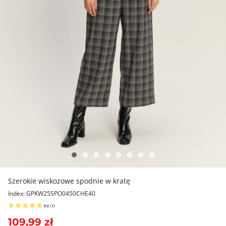
Szerokie wiskozowe spodnie w kratę
Index: GPKW25SPO0450CHE40
5.0
(
1
)
109,99 zł