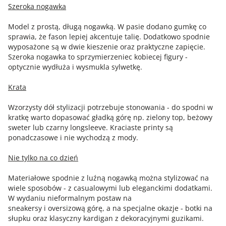
Szeroka nogawka
Model z prostą, długą nogawką. W pasie dodano gumkę co
sprawia, że fason lepiej akcentuje talię. Dodatkowo spodnie
wyposażone są w dwie kieszenie oraz praktyczne zapięcie.
Szeroka nogawka to sprzymierzeniec kobiecej figury -
optycznie wydłuża i wysmukla sylwetkę.
Krata
Wzorzysty dół stylizacji potrzebuje stonowania - do spodni w
kratkę warto dopasować gładką górę np. zielony top, beżowy
sweter lub czarny longsleeve. Kraciaste printy są
ponadczasowe i nie wychodzą z mody.
Nie tylko na co dzień
Materiałowe spodnie z luźną nogawką można stylizować na
wiele sposobów - z casualowymi lub eleganckimi dodatkami.
W wydaniu nieformalnym postaw na
sneakersy i oversizową górę, a na specjalne okazje - botki na
słupku oraz klasyczny kardigan z dekoracyjnymi guzikami.