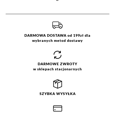
szary
34
36
38
40
42
44
DARMOWA DOSTAWA od 199zł dla
wybranych metod dostawy
DARMOWE
ZWROTY
w sklepach stacjonarnych
SZYBKA
WYSYŁKA