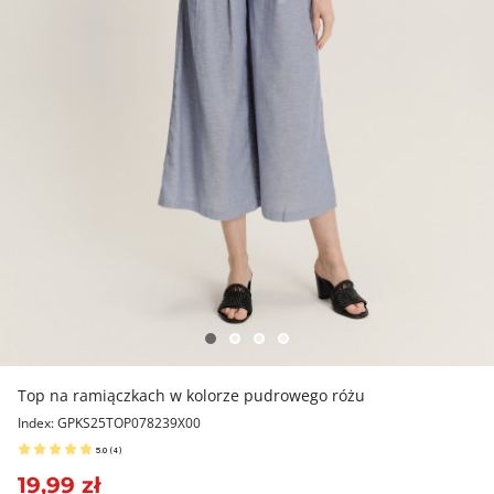
Top na ramiączkach w kolorze pudrowego różu
Index: GPKS25TOP078239X00
5.0
(
4
)
19,99 zł