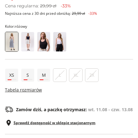
Cena regularna:
29,99 zł
-33%
Najniższa cena z 30 dni przed obniżką:
29,99 zł
-33%
Kolor:
różowy
XS
S
M
L
XL
2X
Tabela rozmiarów
Zamów dziś, a paczkę otrzymasz:
wt. 11.08 - czw. 13.08
Sprawdź dostępność w sklepie stacjonarnym