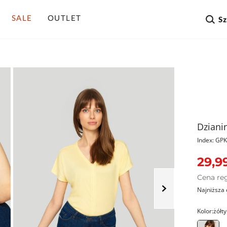
SALE
OUTLET
S
Dziani
Index: G
29,99
Cena re
Najniższa 
Kolor:
żółty