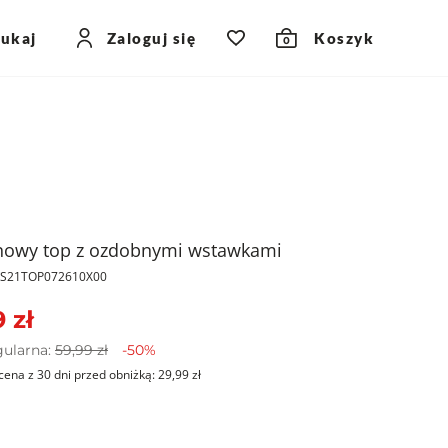
zukaj
Zaloguj się
Koszyk
0
nowy top z ozdobnymi wstawkami
PKS21TOP072610X00
 zł
gularna:
59,99 zł
-50%
cena z 30 dni przed obniżką:
29,99 zł