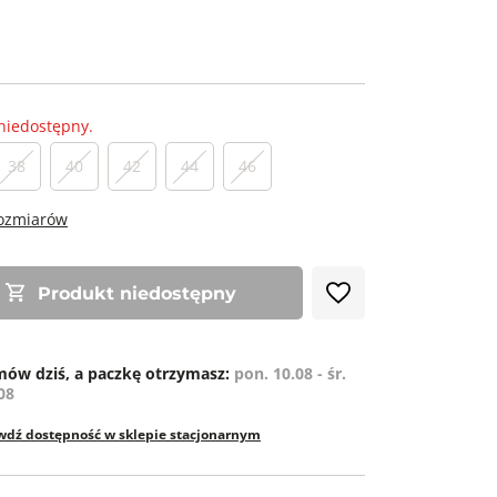
niedostępny.
38
40
42
44
46
rozmiarów
Produkt niedostępny
ów dziś, a paczkę otrzymasz:
pon. 10.08 - śr.
08
wdź dostępność w sklepie stacjonarnym