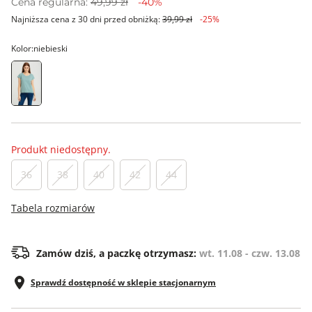
Cena regularna:
49,99 zł
-40%
Najniższa cena z 30 dni przed obniżką:
39,99 zł
-25%
Kolor:
niebieski
Produkt niedostępny.
36
38
40
42
44
Tabela rozmiarów
Zamów dziś, a paczkę otrzymasz:
wt. 11.08 - czw. 13.08
Sprawdź dostępność w sklepie stacjonarnym