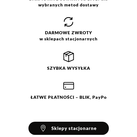
wybielać. Nie chlorować.
wybranych metod dostawy
Prasować w temp. max do 110
°C. Nie czyścić chemicznie. Nie
suszyć w suszarce bębnowej.
Suszyć w stanie rozłożonym.
DARMOWE
ZWROTY
w sklepach stacjonarnych
SZYBKA
WYSYŁKA
ŁATWE
PŁATNOŚCI
– BLIK, PayPo
Sklepy stacjonarne